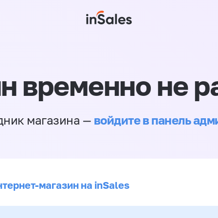
н временно не р
войдите в панель ад
дник магазина —
нтернет-магазин на inSales