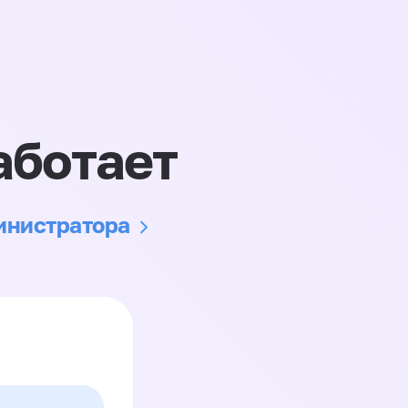
аботает
министратора