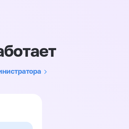
аботает
министратора