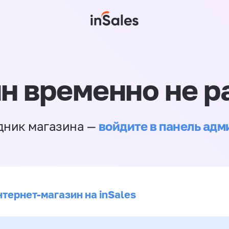
н временно не р
войдите в панель ад
дник магазина —
нтернет-магазин на inSales