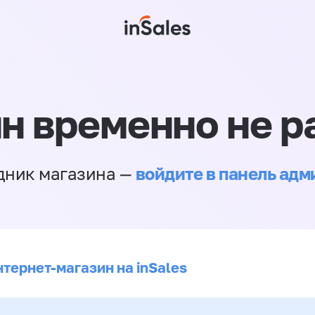
н временно не р
войдите в панель ад
дник магазина —
нтернет-магазин на inSales