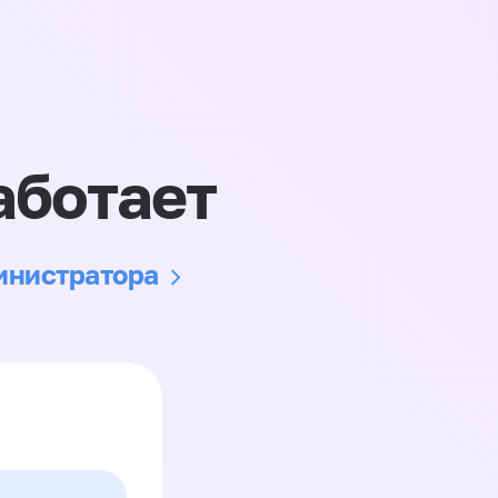
аботает
министратора