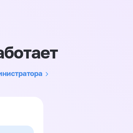
аботает
министратора