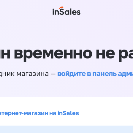
н временно не р
войдите в панель ад
дник магазина —
нтернет-магазин на inSales