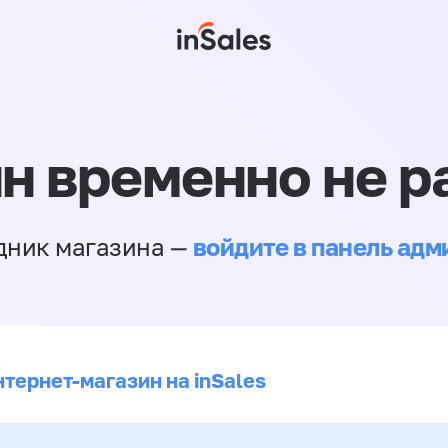
н временно не р
войдите в панель ад
дник магазина —
нтернет-магазин на inSales