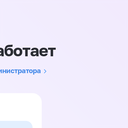
аботает
министратора