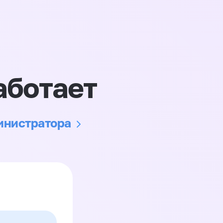
аботает
министратора