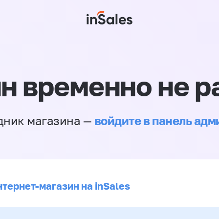
н временно не р
войдите в панель ад
дник магазина —
нтернет-магазин на inSales