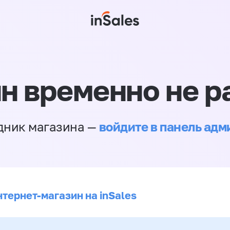
н временно не р
войдите в панель ад
дник магазина —
нтернет-магазин на inSales