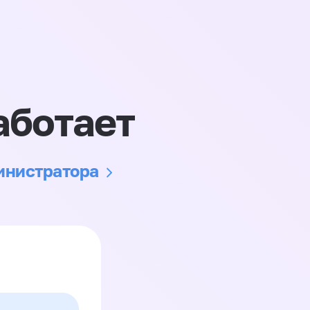
аботает
министратора