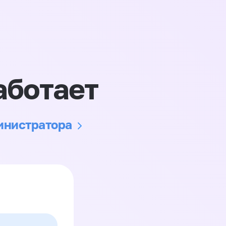
аботает
министратора