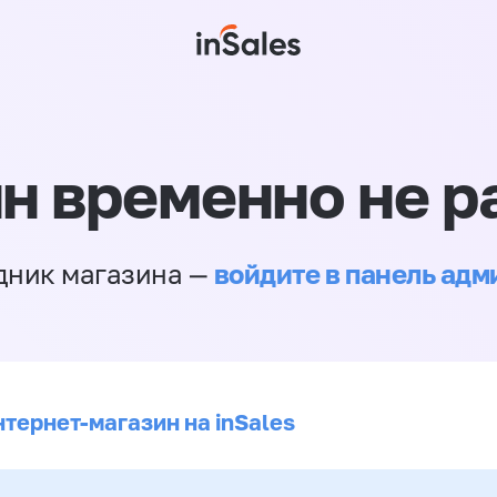
н временно не р
войдите в панель ад
дник магазина —
нтернет-магазин на inSales