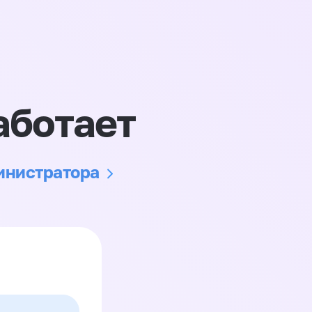
аботает
министратора