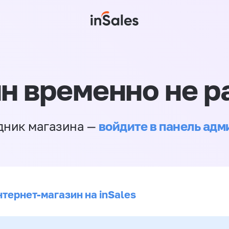
н временно не р
войдите в панель ад
дник магазина —
нтернет-магазин на inSales