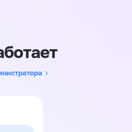
аботает
министратора