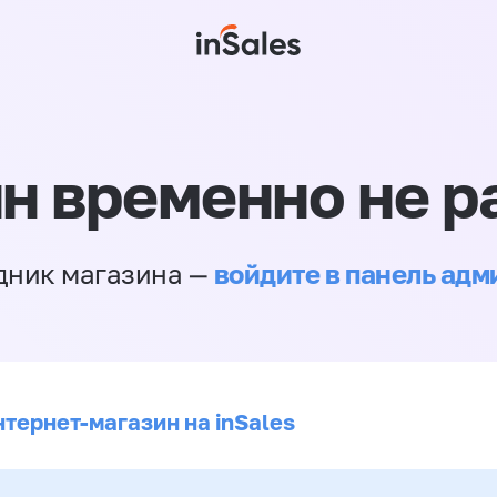
н временно не р
войдите в панель ад
дник магазина —
нтернет-магазин на inSales