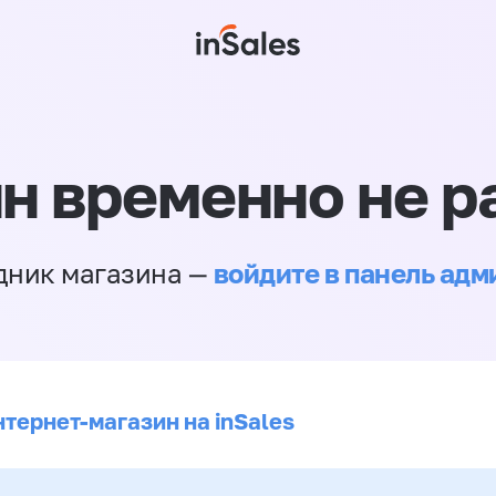
н временно не р
войдите в панель ад
дник магазина —
нтернет-магазин на inSales