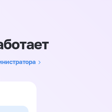
аботает
министратора