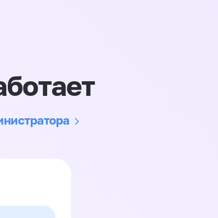
аботает
министратора