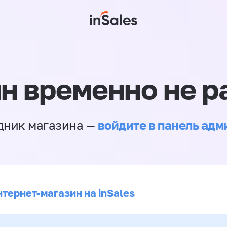
н временно не р
войдите в панель ад
дник магазина —
нтернет-магазин на inSales