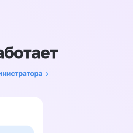
аботает
министратора