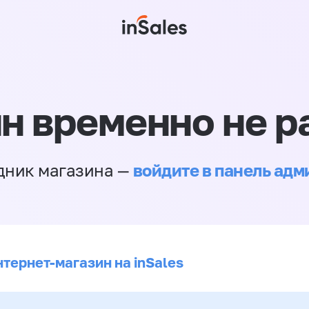
н временно не р
войдите в панель ад
дник магазина —
нтернет-магазин на inSales