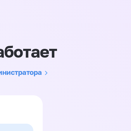
аботает
министратора