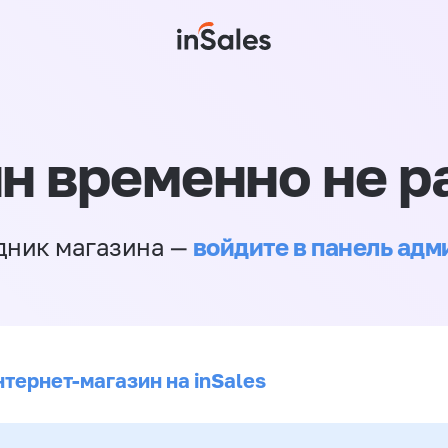
н временно не р
войдите в панель ад
дник магазина —
нтернет-магазин на inSales